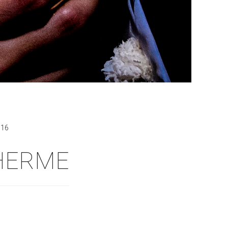
016
LHERME