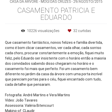
CASA DA ÁRVORE - MOGI DAS CRUZES
29/AGOSTO/2015
CASAMENTO PATRICIA E
EDUARDO
10226
visualizações
32
curtidas
Que casamento fantástico, noivos felizes e família divertida,
como é bom clicar casamentos, ver cada olhar, cada sorriso
cada choro, procurar constantemente a emoção, fiquei muito
feliz, pelo Eduardo ser insistente com o horário então a maioria
dos convidados sabendo disso chegaram no horário e o
casamento foi mais que perfeito. Foi um casamento bem
diferente no jardim da casa da árvore com uma porta incrível
que pareciam portas para o céu, fiquei encantado com tudo,
cada detalhe que pensaram.
Fotografia: André Martins e Vera Martins
Vídeo: João Tavares
Assessoria: Valéria Bitencourt
Making-of: CLaudir