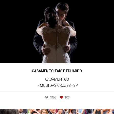
CASAMENTO TAÍS E EDUARDO
CASAMENTOS
MOGI DAS CRUZES - SP
4963
103